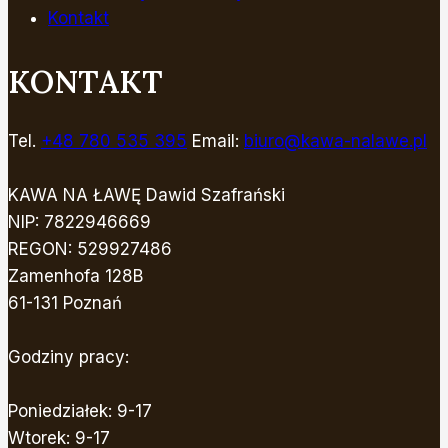
Kontakt
KONTAKT
Tel.
+48 780 535 395
Email:
biuro@kawa-nalawe.pl
KAWA NA ŁAWĘ Dawid Szafrański
NIP: 7822946669
REGON: 529927486
Zamenhofa 128B
61-131 Poznań
Godziny pracy:
Poniedziałek: 9-17
Wtorek: 9-17