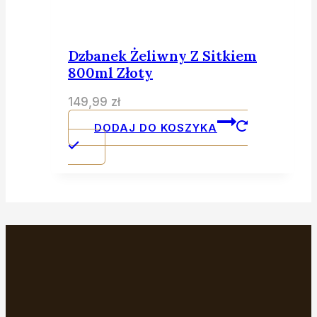
Dzbanek Żeliwny Z Sitkiem
800ml Złoty
149,99
zł
DODAJ DO KOSZYKA