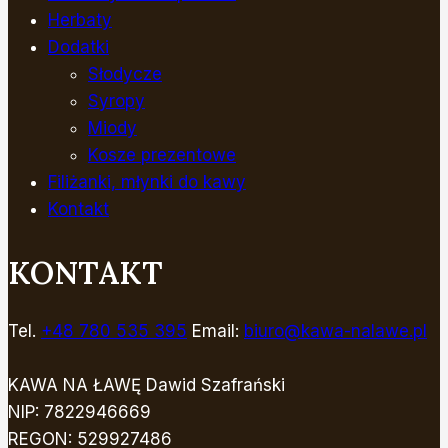
Herbaty
Dodatki
Słodycze
Syropy
Miody
Kosze prezentowe
Filiżanki, młynki do kawy
Kontakt
KONTAKT
Tel.
+48 780 535 395
Email:
biuro@kawa-nalawe.pl
KAWA NA ŁAWĘ Dawid Szafrański
NIP: 7822946669
REGON: 529927486