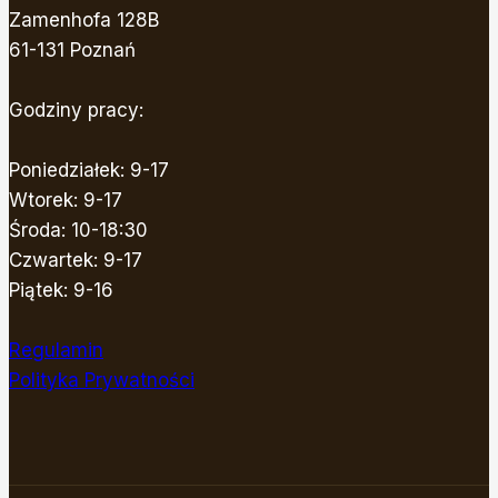
Zamenhofa 128B
61-131 Poznań
Godziny pracy:
Poniedziałek: 9-17
Wtorek: 9-17
Środa: 10-18:30
Czwartek: 9-17
Piątek: 9-16
Regulamin
Polityka Prywatności