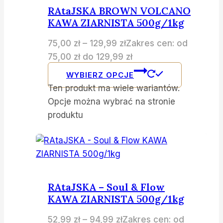
RAtaJSKA BROWN VOLCANO
KAWA ZIARNISTA 500g/1kg
75,00
zł
–
129,99
zł
Zakres cen: od
75,00 zł do 129,99 zł
WYBIERZ OPCJE
Ten produkt ma wiele wariantów.
Opcje można wybrać na stronie
produktu
RAtaJSKA – Soul & Flow
KAWA ZIARNISTA 500g/1kg
52,99
zł
–
94,99
zł
Zakres cen: od