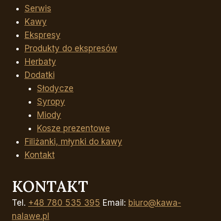
Serwis
Kawy
Ekspresy
Produkty do ekspresów
Herbaty
Dodatki
Słodycze
Syropy
Miody
Kosze prezentowe
Filiżanki, młynki do kawy
Kontakt
KONTAKT
Tel.
+48 780 535 395
Email:
biuro@kawa-
nalawe.pl