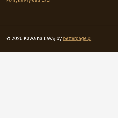
Polityka Prywatności
© 2026 Kawa na Ławę by
betterpage.pl
Strona główna
Serwis
Kawy
Ekspresy
Produkty do ekspresów