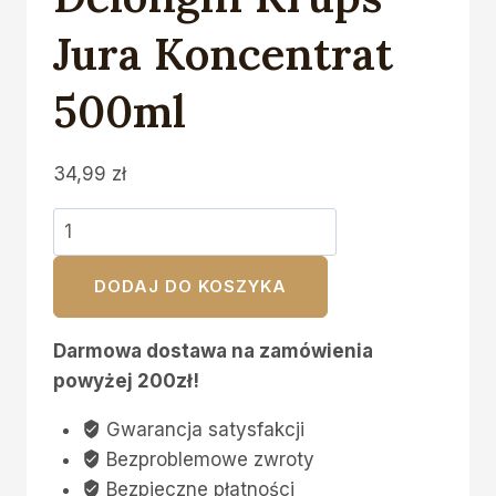
Jura Koncentrat
500ml
34,99
zł
ilość
Odkamieniacz
Aqualogis
DODAJ DO KOSZYKA
Verde
do
Darmowa dostawa na zamówienia
Ekspresów
powyżej 200zł!
Saeco
Gwarancja satysfakcji
Philips
Bezproblemowe zwroty
Delonghi
Bezpieczne płatności
Krups